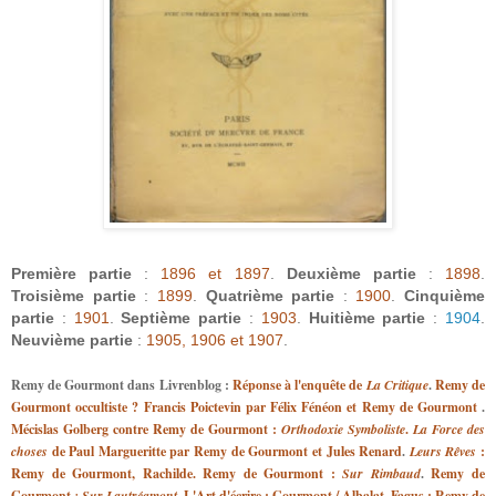
Première partie
:
1896 et 1897
.
Deuxième partie
:
1898
.
Troisième partie
:
1899
.
Quatrième partie
:
1900
.
Cinquième
partie
:
1901
.
Septième partie
:
1903
.
Huitième partie
:
1904
.
Neuvième partie
:
1905, 1906 et 1907
.
Remy de Gourmont
dans
Livrenblog
:
Réponse à l'enquête de
La Critique
.
Remy de
Gourmont occultiste ?
Francis Poictevin par Félix Fénéon et Remy de Gourmont
.
Mécislas Golberg contre Remy de Gourmont :
Orthodoxie Symboliste
.
La Force des
choses
de Paul Margueritte par Remy de Gourmont et Jules Renard
.
Leurs Rêves
:
Remy de Gourmont, Rachilde.
Remy de Gourmont :
Sur Rimbaud
.
Remy de
Gourmont
:
Sur Lautréamont
.
L'Art d'écrire : Gourmont / Albalat
.
Fagus : Remy de