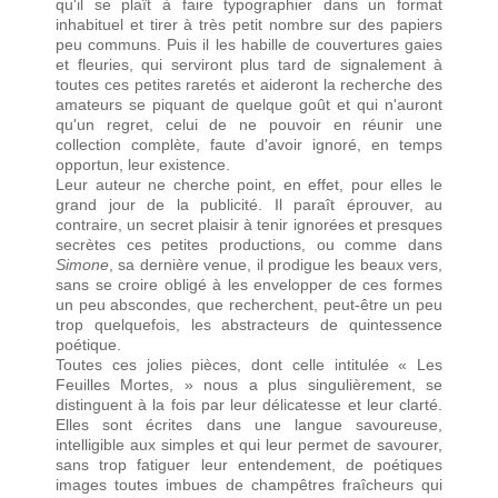
qu'il se plaît à faire typographier dans un format
inhabituel et tirer à très petit nombre sur des papiers
peu communs. Puis il les habille de couvertures gaies
et fleuries, qui serviront plus tard de signalement à
toutes ces petites raretés et aideront la recherche des
amateurs se piquant de quelque goût et qui n'auront
qu'un regret, celui de ne pouvoir en réunir une
collection complète, faute d'avoir ignoré, en temps
opportun, leur existence.
Leur auteur ne cherche point, en effet, pour elles le
grand jour de la publicité. Il paraît éprouver, au
contraire, un secret plaisir à tenir ignorées et presques
secrètes ces petites productions, ou comme dans
Simone
, sa dernière venue, il prodigue les beaux vers,
sans se croire obligé à les envelopper de ces formes
un peu abscondes, que recherchent, peut-être un peu
trop quelquefois, les abstracteurs de quintessence
poétique.
Toutes ces jolies pièces, dont celle intitulée « Les
Feuilles Mortes, » nous a plus singulièrement, se
distinguent à la fois par leur délicatesse et leur clarté.
Elles sont écrites dans une langue savoureuse,
intelligible aux simples et qui leur permet de savourer,
sans trop fatiguer leur entendement, de poétiques
images toutes imbues de champêtres fraîcheurs qui